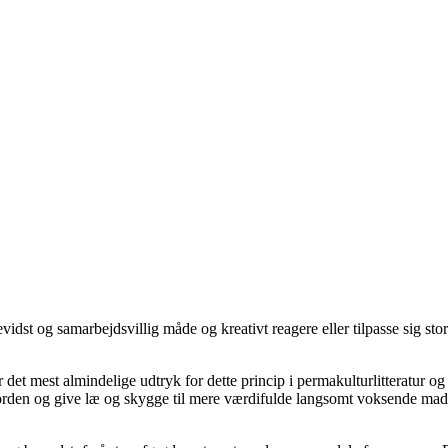
bevidst og samarbejdsvillig måde og kreativt reagere eller tilpasse sig st
et mest almindelige udtryk for dette princip i permakulturlitteratur og i
e jorden og give læ og skygge til mere værdifulde langsomt voksende madt