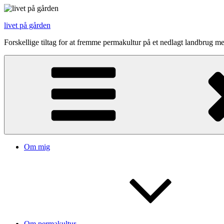
Videre
til
livet på gården
indhold
Forskellige tiltag for at fremme permakultur på et nedlagt landbrug me
Om mig
Om permakultur