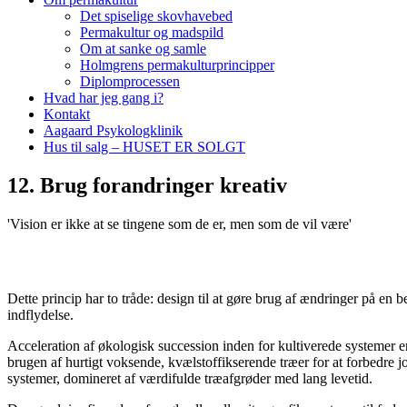
Det spiselige skovhavebed
Permakultur og madspild
Om at sanke og samle
Holmgrens permakulturprincipper
Diplomprocessen
Hvad har jeg gang i?
Kontakt
Aagaard Psykologklinik
Hus til salg – HUSET ER SOLGT
12. Brug forandringer kreativ
'Vision er ikke at se tingene som de er, men som de vil være'
Dette princip har to tråde: design til at gøre brug af ændringer på en 
indflydelse.
Acceleration af økologisk succession inden for kultiverede systemer er d
brugen af ​​hurtigt voksende, kvælstoffikserende træer for at forbedr
systemer, domineret af værdifulde træafgrøder med lang levetid.