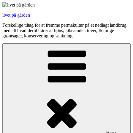
Videre
til
livet på gården
indhold
Forskellige tiltag for at fremme permakultur på et nedlagt landbrug
med alt hvad dertil hører af høns, løbeænder, træer, flerårige
grøntsager, konservering og sankning.
Menu