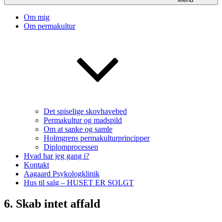
Om mig
Om permakultur
Det spiselige skovhavebed
Permakultur og madspild
Om at sanke og samle
Holmgrens permakulturprincipper
Diplomprocessen
Hvad har jeg gang i?
Kontakt
Aagaard Psykologklinik
Hus til salg – HUSET ER SOLGT
6. Skab intet affald