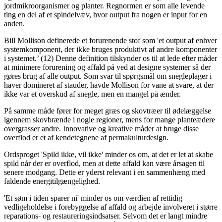
jordmikroorganismer og planter. Regnormen er som alle levende
ting en del af et spindelvæv, hvor output fra nogen er input for en
anden.
Bill Mollison definerede et forurenende stof som 'et output af enhver
systemkomponent, der ikke bruges produktivt af andre komponenter
i systemet.’ (12) Denne definition tilskynder os til at lede efter måder
at minimere forurening og affald på ved at designe systemer så der
gøres brug af alle output. Som svar til spørgsmål om snegleplager i
haver domineret af stauder, havde Mollison for vane at svare, at der
ikke var et overskud af snegle, men en mangel på ænder.
På samme måde fører for meget græs og skovtræer til ødelæggelse
igennem skovbrænde i nogle regioner, mens for mange planteædere
overgrasser andre. Innovative og kreative måder at bruge disse
overflod er et af kendetegnene af permakulturdesign.
Ordsproget 'Spild ikke, vil ikke' minder os om, at det er let at skabe
spild når der er overflod, men at dette affald kan være årsagen til
senere modgang. Dette er yderst relevant i en sammenhæng med
faldende energitilgængelighed.
'Et søm i tiden sparer ni' minder os om værdien af ​​rettidig
vedligeholdelse i forebyggelse af affald og arbejde involveret i større
reparations- og restaureringsindsatser. Selvom det er langt mindre