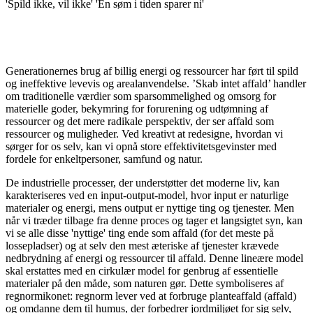
'Spild ikke, vil ikke' 'En søm i tiden sparer ni'
Generationernes brug af billig energi og ressourcer har ført til spild
og ineffektive levevis og arealanvendelse. ’Skab intet affald’ handler
om traditionelle værdier som sparsommelighed og omsorg for
materielle goder, bekymring for forurening og udtømning af
ressourcer og det mere radikale perspektiv, der ser affald som
ressourcer og muligheder. Ved kreativt at redesigne, hvordan vi
sørger for os selv, kan vi opnå store effektivitetsgevinster med
fordele for enkeltpersoner, samfund og natur.
De industrielle processer, der understøtter det moderne liv, kan
karakteriseres ved en input-output-model, hvor input er naturlige
materialer og energi, mens output er nyttige ting og tjenester. Men
når vi træder tilbage fra denne proces og tager et langsigtet syn, kan
vi se alle disse 'nyttige' ting ende som affald (for det meste på
lossepladser) og at selv den mest æteriske af tjenester krævede
nedbrydning af energi og ressourcer til affald. Denne lineære model
skal erstattes med en cirkulær model for genbrug af essentielle
materialer på den måde, som naturen gør. Dette symboliseres af
regnormikonet: regnorm lever ved at forbruge planteaffald (affald)
og omdanne dem til humus, der forbedrer jordmiljøet for sig selv,