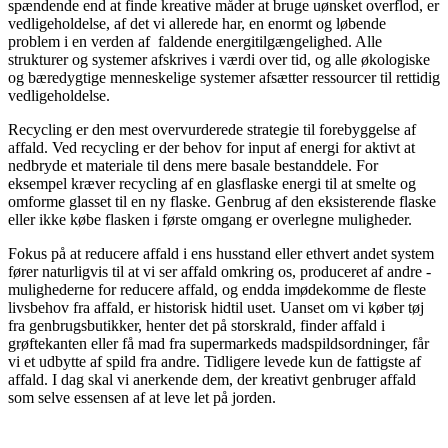
spændende end at finde kreative måder at bruge uønsket overflod, er
vedligeholdelse, af det vi allerede har, en enormt og løbende
problem i en verden af ​​ faldende energitilgængelighed. Alle
strukturer og systemer afskrives i værdi over tid, og alle økologiske
og bæredygtige menneskelige systemer afsætter ressourcer til rettidig
vedligeholdelse.
Recycling er den mest overvurderede strategie til forebyggelse af
affald. Ved recycling er der behov for input af energi for aktivt at
nedbryde et materiale til dens mere basale bestanddele. For
eksempel kræver recycling af en glasflaske energi til at smelte og
omforme glasset til en ny flaske. Genbrug af den eksisterende flaske
eller ikke købe flasken i første omgang er overlegne muligheder.
Fokus på at reducere affald i ens husstand eller ethvert andet system
fører naturligvis til at vi ser affald omkring os, produceret af andre -
mulighederne for reducere affald, og endda imødekomme de fleste
livsbehov fra affald, er historisk hidtil uset. Uanset om vi køber tøj
fra genbrugsbutikker, henter det på storskrald, finder affald i
grøftekanten eller få mad fra supermarkeds madspildsordninger, får
vi et udbytte af spild fra andre. Tidligere levede kun de fattigste af
affald. I dag skal vi anerkende dem, der kreativt genbruger affald
som selve essensen af ​​at leve let på jorden.