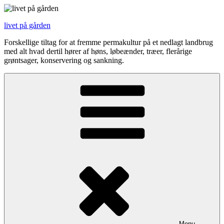
Videre
til
livet på gården
indhold
Forskellige tiltag for at fremme permakultur på et nedlagt landbrug
med alt hvad dertil hører af høns, løbeænder, træer, flerårige
grøntsager, konservering og sankning.
Menu