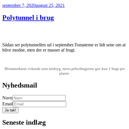
Udgivet
september 7, 2020
august 25, 2021
den
Polytunnel i brug
Sådan ser polytunnellen ud i september.Tomaterne er lidt sene om at
blive modne, men der er masser af frugt.
Blomsterkarse voksede som sindsyg, mens peberfrugterne gav kun 1 frugt per
plante.
Nyhedsmail
Navn
Email
Seneste indlæg