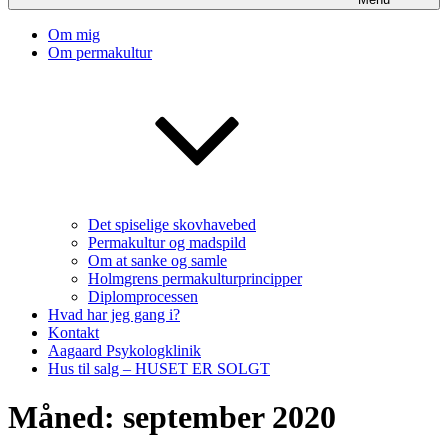
Om mig
Om permakultur
Det spiselige skovhavebed
Permakultur og madspild
Om at sanke og samle
Holmgrens permakulturprincipper
Diplomprocessen
Hvad har jeg gang i?
Kontakt
Aagaard Psykologklinik
Hus til salg – HUSET ER SOLGT
Måned:
september 2020