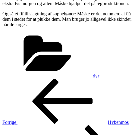
ekstra lys morgen og aften. Måske hjælper det på ægproduktionen.
Og så et fif til slagtning af suppehøner: Måske er det nemmere at flå
dem i stedet for at plukke dem. Man bruger jo alligevel ikke skindet,
når de koges.
Kategorier
dyr
Indlægsnavigation
Forrige
indlæg
Forrige
Hybenmos
Næste
indlæg