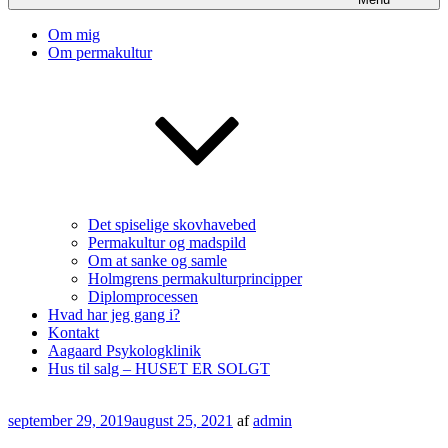
Om mig
Om permakultur
Det spiselige skovhavebed
Permakultur og madspild
Om at sanke og samle
Holmgrens permakulturprincipper
Diplomprocessen
Hvad har jeg gang i?
Kontakt
Aagaard Psykologklinik
Hus til salg – HUSET ER SOLGT
Udgivet
september 29, 2019
august 25, 2021
af
admin
den