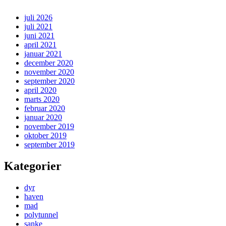
juli 2026
juli 2021
juni 2021
april 2021
januar 2021
december 2020
november 2020
september 2020
april 2020
marts 2020
februar 2020
januar 2020
november 2019
oktober 2019
september 2019
Kategorier
dyr
haven
mad
polytunnel
sanke