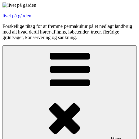
Videre
til
livet på gården
indhold
Forskellige tiltag for at fremme permakultur på et nedlagt landbrug
med alt hvad dertil hører af høns, løbeænder, træer, flerårige
grøntsager, konservering og sankning.
Menu