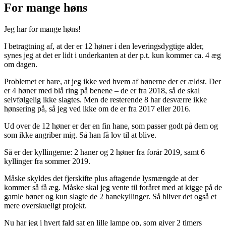
For mange høns
Jeg har for mange høns!
I betragtning af, at der er 12 høner i den leveringsdygtige alder,
synes jeg at det er lidt i underkanten at der p.t. kun kommer ca. 4 æg
om dagen.
Problemet er bare, at jeg ikke ved hvem af hønerne der er ældst. Der
er 4 høner med blå ring på benene – de er fra 2018, så de skal
selvfølgelig ikke slagtes. Men de resterende 8 har desværre ikke
hønsering på, så jeg ved ikke om de er fra 2017 eller 2016.
Ud over de 12 høner er der en fin hane, som passer godt på dem og
som ikke angriber mig. Så han få lov til at blive.
Så er der kyllingerne: 2 haner og 2 høner fra forår 2019, samt 6
kyllinger fra sommer 2019.
Måske skyldes det fjerskifte plus aftagende lysmængde at der
kommer så få æg. Måske skal jeg vente til foråret med at kigge på de
gamle høner og kun slagte de 2 hanekyllinger. Så bliver det også et
mere overskueligt projekt.
Nu har jeg i hvert fald sat en lille lampe op, som giver 2 timers